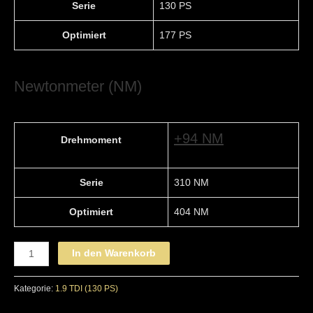
Serie
130 PS
Optimiert
177 PS
Newtonmeter (NM)
+94 NM
Drehmoment
Serie
310 NM
Optimiert
404 NM
SEAT
In den Warenkorb
-
STAGE
Kategorie:
1.9 TDI (130 PS)
2