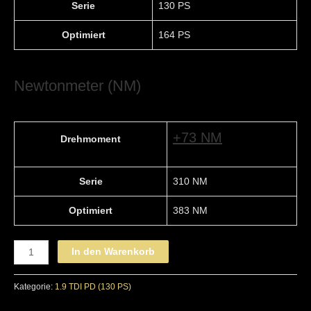
Serie
130 PS
Optimiert
164 PS
Newtonmeter (NM)
+73 NM
Drehmoment
Serie
310 NM
Optimiert
383 NM
SEAT
In den Warenkorb
-
STAGE
Kategorie:
1.9 TDI PD (130 PS)
1