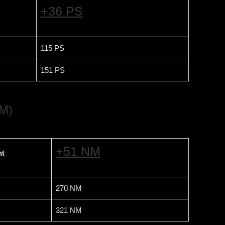
+36 PS
115 PS
151 PS
M)
+51 NM
t
270 NM
321 NM