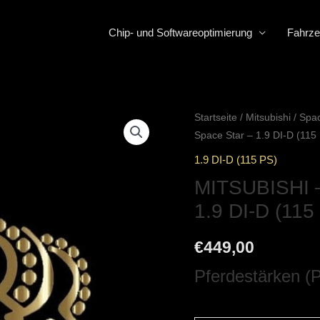
Chip- und Softwareoptimierung
Fahrze
Startseite
/
Mitsubishi
/
Spac
Space Star – 1.9 DI-D (115
1.9 DI-D (115 PS)
MITSUBISHI –
1.9 DI-D (115
€
449,00
Pferdestärken (