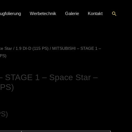
Suche
ugfolierung
Werbetechnik
Galerie
Kontakt
e Star
/
1.9 DI-D (115 PS)
/ MITSUBISHI – STAGE 1 –
 PS)
 STAGE 1 – Space Star –
 PS)
PS)