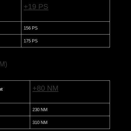
+19 PS
156 PS
175 PS
M)
+80 NM
t
230 NM
310 NM