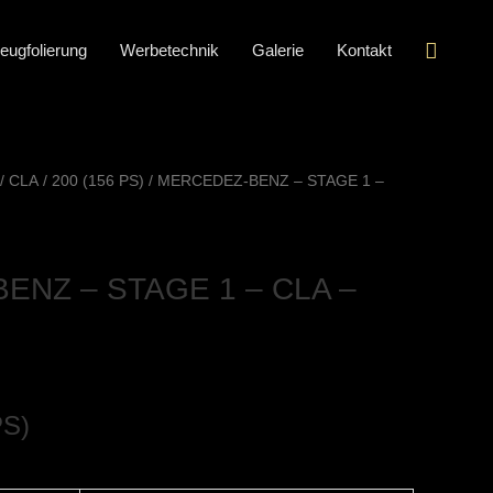
Suche
eugfolierung
Werbetechnik
Galerie
Kontakt
/
CLA
/
200 (156 PS)
/ MERCEDEZ-BENZ – STAGE 1 –
ENZ – STAGE 1 – CLA –
PS)