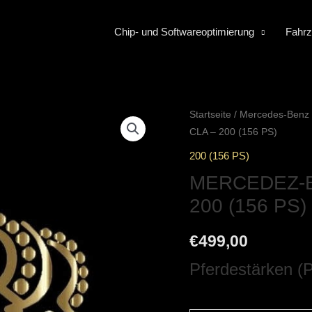
Chip- und Softwareoptimierung
Fahrz
Startseite
/
Mercedes-Benz
CLA – 200 (156 PS)
200 (156 PS)
MERCEDEZ-B
200 (156 PS)
€
499,00
Pferdestärken (