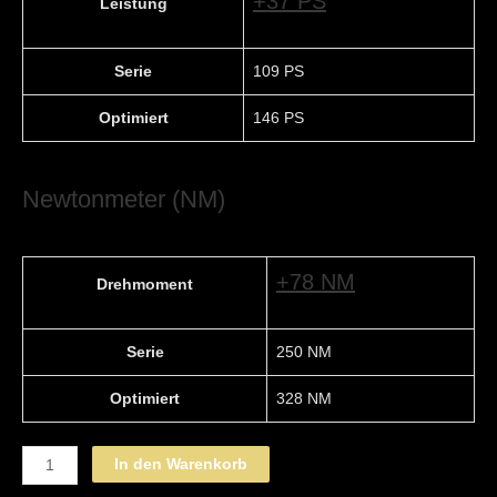
+37 PS
Leistung
Serie
109 PS
Optimiert
146 PS
Newtonmeter (NM)
+78 NM
Drehmoment
Serie
250 NM
Optimiert
328 NM
MERCEDES-
In den Warenkorb
BENZ