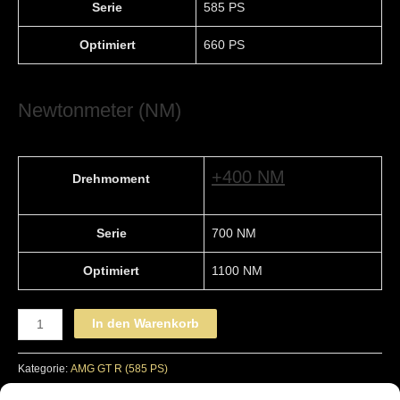
Serie
585 PS
Optimiert
660 PS
Newtonmeter (NM)
+400 NM
Drehmoment
Serie
700 NM
Optimiert
1100 NM
MERCEDES-
In den Warenkorb
BENZ
-
Kategorie:
AMG GT R (585 PS)
STAGE