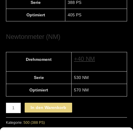
Serie
388 PS
Optimiert
405 PS
Newtonmeter (NM)
+40 NM
Drehmoment
Serie
530 NM
Optimiert
570 NM
MERCEDES-
In den Warenkorb
BENZ
-
Kategorie:
500 (388 PS)
STAGE