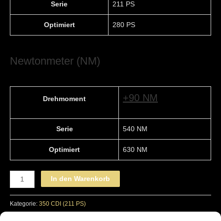
Serie
211 PS
Optimiert
280 PS
Newtonmeter (NM)
+90 NM
Drehmoment
Serie
540 NM
Optimiert
630 NM
MERCEDES-
In den Warenkorb
BENZ
-
Kategorie:
350 CDI (211 PS)
STAGE