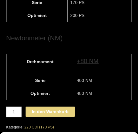
Serie
170 PS
Optimiert
200 PS
Newtonmeter (NM)
+80 NM
Drehmoment
Serie
400 NM
Optimiert
480 NM
MERCEDES-
In den Warenkorb
BENZ
-
Kategorie:
220 CDI (170 PS)
STAGE