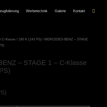
Suche
eugfolierung
Werbetechnik
Galerie
Kontakt
/
C-Klasse
/
180 K (143 PS)
/ MERCEDES-BENZ – STAGE
PS)
NZ – STAGE 1 – C-Klasse
 PS)
PS)