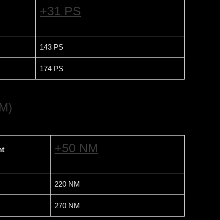
+31 PS
143 PS
174 PS
M)
+50 NM
t
220 NM
270 NM