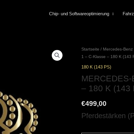
Chip- und Softwareoptimierung
Fahrz
Startseite
/
Mercedes-Benz
1 – C-Klasse – 180 K (143 
180 K (143 PS)
MERCEDES-BE
– 180 K (143
€
499,00
Pferdestärken (