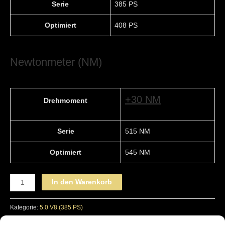
Serie
385 PS
Optimiert
408 PS
Newtonmeter (NM)
+30 NM
Drehmoment
Serie
515 NM
Optimiert
545 NM
JAGUAR
In den Warenkorb
-
STAGE
Kategorie:
5.0 V8 (385 PS)
1