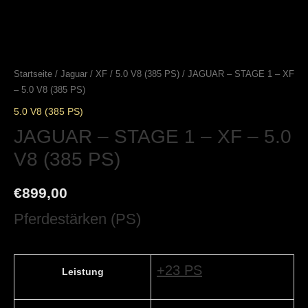
Startseite
/
Jaguar
/
XF
/
5.0 V8 (385 PS)
/ JAGUAR – STAGE 1 – XF
– 5.0 V8 (385 PS)
5.0 V8 (385 PS)
JAGUAR – STAGE 1 – XF – 5.0
V8 (385 PS)
€
899,00
Pferdestärken (PS)
+23 PS
Leistung