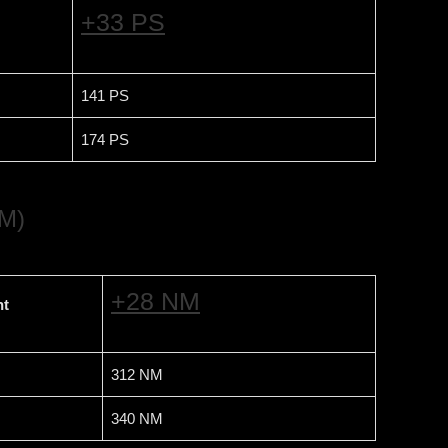
+33 PS
141 PS
174 PS
M)
+28 NM
t
312 NM
340 NM