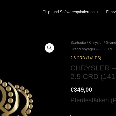
Chip- und Softwareoptimierung
Fahrz
Startseite
/
Chrysler
/
Grand
Grand Voyager – 2.5 CRD 
2.5 CRD (141 PS)
CHRYSLER – 
2.5 CRD (141
€
349,00
Pferdestärken (