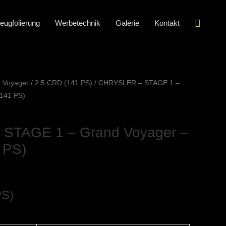
Suche
eugfolierung
Werbetechnik
Galerie
Kontakt
 Voyager
/
2.5 CRD (141 PS)
/ CHRYSLER – STAGE 1 –
(141 PS)
STAGE 1 – Grand Voyager –
 PS)
PS)