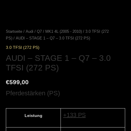
Startseite
/
Audi
/
Q7
/
MK1 4L (2005 - 2010)
/
3.0 TFSI (272
PS)
/ AUDI – STAGE 1 – Q7 – 3.0 TFSI (272 PS)
3.0 TFSI (272 PS)
AUDI – STAGE 1 – Q7 – 3.0
TFSI (272 PS)
€
599,00
Pferdestärken (PS)
+133 PS
Leistung