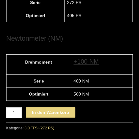
Serie
272 PS
Optimiert
405 PS
Newtonmeter (NM)
+100 NM
Drehmoment
Serie
400 NM
Optimiert
500 NM
AUDI
In den Warenkorb
-
STAGE
Kategorie:
3.0 TFSI (272 PS)
1