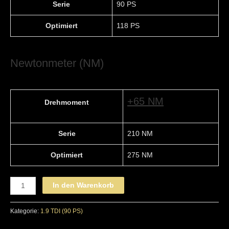
Serie
90 PS
Optimiert
118 PS
Newtonmeter (NM)
+65 NM
Drehmoment
Serie
210 NM
Optimiert
275 NM
AUDI
In den Warenkorb
-
STAGE
Kategorie:
1.9 TDI (90 PS)
1