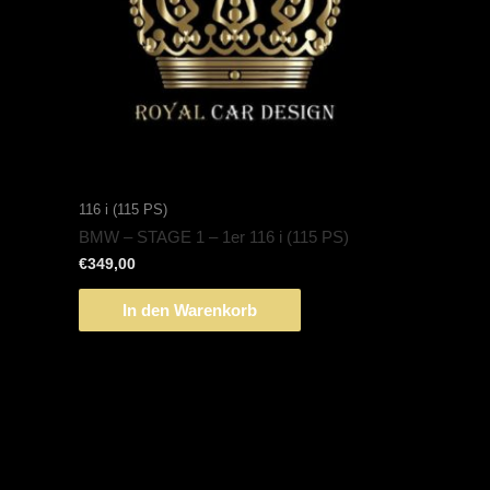
116 i (115 PS)
BMW – STAGE 1 – 1er 116 i (115 PS)
€
349,00
In den Warenkorb