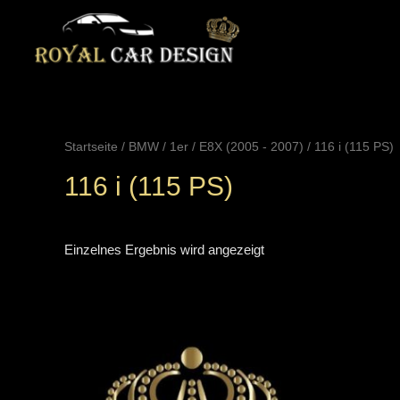
Zum
Inhalt
springen
Startseite
/
BMW
/
1er
/
E8X (2005 - 2007)
/ 116 i (115 PS)
116 i (115 PS)
Einzelnes Ergebnis wird angezeigt