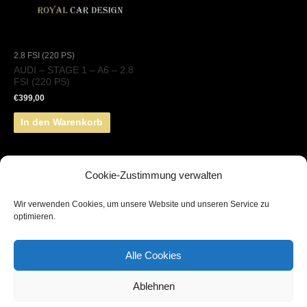
2.8 FSI (220 PS)
AUDI – STAGE 1 – A6 – 2.8
FSI (220 PS)
€
399,00
In den Warenkorb
Cookie-Zustimmung verwalten
Wir verwenden Cookies, um unsere Website und unseren Service zu
Copyright © 2026
Royal Car Design
by
Webarize.gq
optimieren.
Impressum
Alle Cookies
Datenschutz
Ablehnen
Cookie-Richtlinie