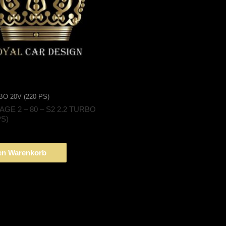
BO 20V (220 PS)
AGE 2 – 80 – S2 2.2 TURBO
PS)
en Warenkorb