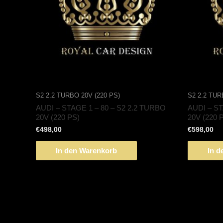
S2 2.2 TURBO 20V (220 PS)
S2 2.2 TUR
AUDI – STAGE 1 – 80 – S2 2.2 TURBO
AUDI – ST
20V (220 PS)
20V (220 
€
498,00
€
598,00
In den Warenkorb
In d